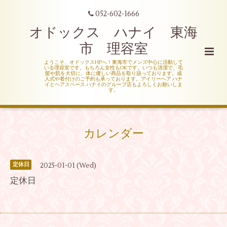
052-602-1666
オドックス ハナイ 東海
市 理容室
ようこそ、オドックスHPへ！東海市でメンズ中心に活動して
いる理容室です。もちろん女性もOKです。いつも清潔で、毛
髪や肌を大切に、体に優しい商品を取り扱っております。成
人式や着付けのご予約も承っております。アイリーヘア ハナ
イとヘアスペース ハナイのグループ店もよろしくお願いしま
す。
カレンダー
2025-01-01 (Wed)
定休日
定休日