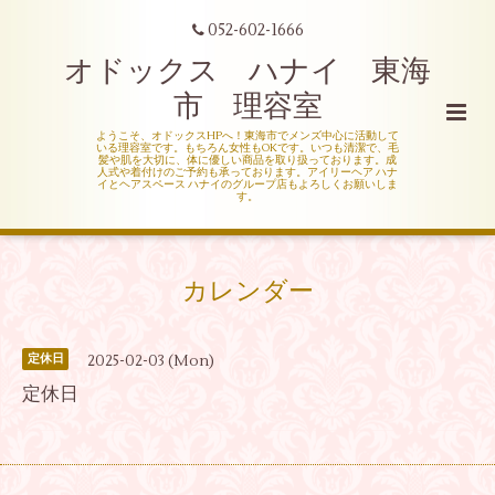
052-602-1666
オドックス ハナイ 東海
市 理容室
ようこそ、オドックスHPへ！東海市でメンズ中心に活動して
いる理容室です。もちろん女性もOKです。いつも清潔で、毛
髪や肌を大切に、体に優しい商品を取り扱っております。成
人式や着付けのご予約も承っております。アイリーヘア ハナ
イとヘアスペース ハナイのグループ店もよろしくお願いしま
す。
カレンダー
2025-02-03 (Mon)
定休日
定休日