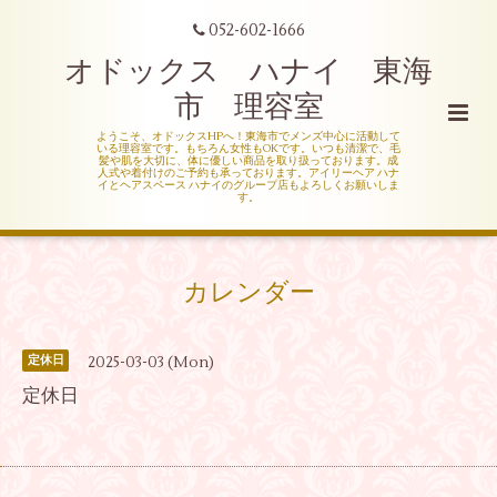
052-602-1666
オドックス ハナイ 東海
市 理容室
ようこそ、オドックスHPへ！東海市でメンズ中心に活動して
いる理容室です。もちろん女性もOKです。いつも清潔で、毛
髪や肌を大切に、体に優しい商品を取り扱っております。成
人式や着付けのご予約も承っております。アイリーヘア ハナ
イとヘアスペース ハナイのグループ店もよろしくお願いしま
す。
カレンダー
2025-03-03 (Mon)
定休日
定休日