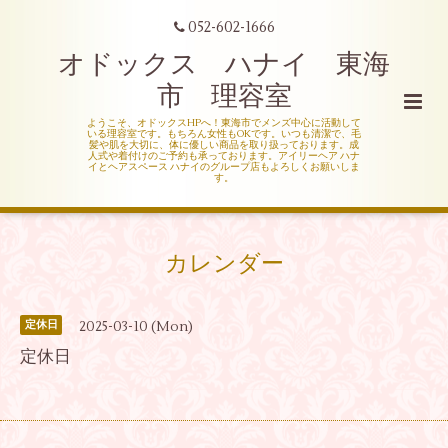
052-602-1666
オドックス ハナイ 東海
市 理容室
ようこそ、オドックスHPへ！東海市でメンズ中心に活動して
いる理容室です。もちろん女性もOKです。いつも清潔で、毛
髪や肌を大切に、体に優しい商品を取り扱っております。成
人式や着付けのご予約も承っております。アイリーヘア ハナ
イとヘアスペース ハナイのグループ店もよろしくお願いしま
す。
カレンダー
2025-03-10 (Mon)
定休日
定休日