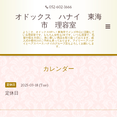
052-602-1666
オドックス ハナイ 東海
市 理容室
ようこそ、オドックスHPへ！東海市でメンズ中心に活動して
いる理容室です。もちろん女性もOKです。いつも清潔で、毛
髪や肌を大切に、体に優しい商品を取り扱っております。成
人式や着付けのご予約も承っております。アイリーヘア ハナ
イとヘアスペース ハナイのグループ店もよろしくお願いしま
す。
カレンダー
2025-03-18 (Tue)
定休日
定休日