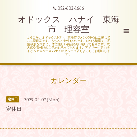
052-602-1666
オドックス ハナイ 東海
市 理容室
ようこそ、オドックスHPへ！東海市でメンズ中心に活動して
いる理容室です。もちろん女性もOKです。いつも清潔で、毛
髪や肌を大切に、体に優しい商品を取り扱っております。成
人式や着付けのご予約も承っております。アイリーヘア ハナ
イとヘアスペース ハナイのグループ店もよろしくお願いしま
す。
カレンダー
2025-04-07 (Mon)
定休日
定休日