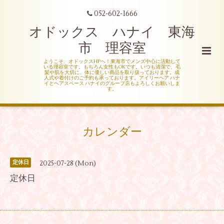
052-602-1666
オドックス ハナイ 東海
市 理容室
ようこそ、オドックスHPへ！東海市でメンズ中心に活動して
いる理容室です。もちろん女性もOKです。いつも清潔で、毛
髪や肌を大切に、体に優しい商品を取り扱っております。成
人式や着付けのご予約も承っております。アイリーヘア ハナ
イとヘアスペース ハナイのグループ店もよろしくお願いしま
す。
カレンダー
2025-07-28 (Mon)
定休日
定休日