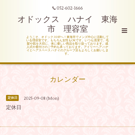
052-602-1666
オドックス ハナイ 東海
市 理容室
ようこそ、オドックスHPへ！東海市でメンズ中心に活動して
いる理容室です。もちろん女性もOKです。いつも清潔で、毛
髪や肌を大切に、体に優しい商品を取り扱っております。成
人式や着付けのご予約も承っております。アイリーヘア ハナ
イとヘアスペース ハナイのグループ店もよろしくお願いしま
す。
カレンダー
2025-09-08 (Mon)
定休日
定休日