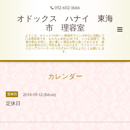
052-602-1666
オドックス ハナイ 東海
市 理容室
ようこそ、オドックスHPへ！東海市でメンズ中心に活動して
いる理容室です。もちろん女性もOKです。いつも清潔で、毛
髪や肌を大切に、体に優しい商品を取り扱っております。成
人式や着付けのご予約も承っております。アイリーヘア ハナ
イとヘアスペース ハナイのグループ店もよろしくお願いしま
す。
カレンダー
2014-05-12 (Mon)
定休日
定休日