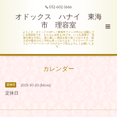
052-602-1666
オドックス ハナイ 東海
市 理容室
ようこそ、オドックスHPへ！東海市でメンズ中心に活動して
いる理容室です。もちろん女性もOKです。いつも清潔で、毛
髪や肌を大切に、体に優しい商品を取り扱っております。成
人式や着付けのご予約も承っております。アイリーヘア ハナ
イとヘアスペース ハナイのグループ店もよろしくお願いしま
す。
カレンダー
2025-10-20 (Mon)
定休日
定休日