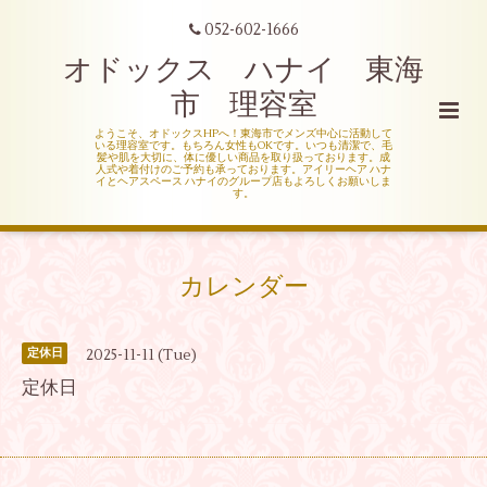
052-602-1666
オドックス ハナイ 東海
市 理容室
ようこそ、オドックスHPへ！東海市でメンズ中心に活動して
いる理容室です。もちろん女性もOKです。いつも清潔で、毛
髪や肌を大切に、体に優しい商品を取り扱っております。成
人式や着付けのご予約も承っております。アイリーヘア ハナ
イとヘアスペース ハナイのグループ店もよろしくお願いしま
す。
カレンダー
2025-11-11 (Tue)
定休日
定休日