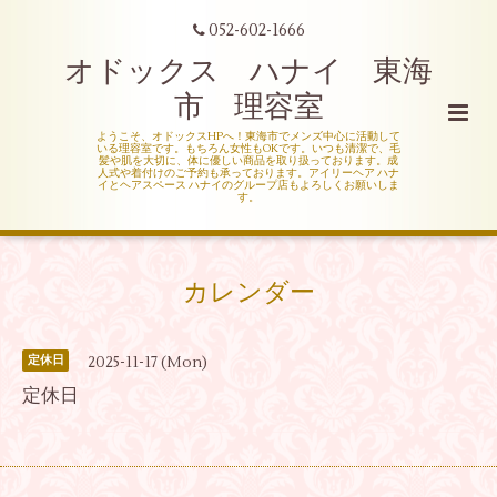
052-602-1666
オドックス ハナイ 東海
市 理容室
ようこそ、オドックスHPへ！東海市でメンズ中心に活動して
いる理容室です。もちろん女性もOKです。いつも清潔で、毛
髪や肌を大切に、体に優しい商品を取り扱っております。成
人式や着付けのご予約も承っております。アイリーヘア ハナ
イとヘアスペース ハナイのグループ店もよろしくお願いしま
す。
カレンダー
2025-11-17 (Mon)
定休日
定休日