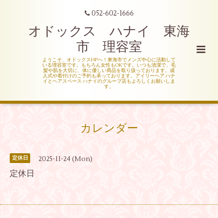
052-602-1666
オドックス ハナイ 東海
市 理容室
ようこそ、オドックスHPへ！東海市でメンズ中心に活動して
いる理容室です。もちろん女性もOKです。いつも清潔で、毛
髪や肌を大切に、体に優しい商品を取り扱っております。成
人式や着付けのご予約も承っております。アイリーヘア ハナ
イとヘアスペース ハナイのグループ店もよろしくお願いしま
す。
カレンダー
2025-11-24 (Mon)
定休日
定休日