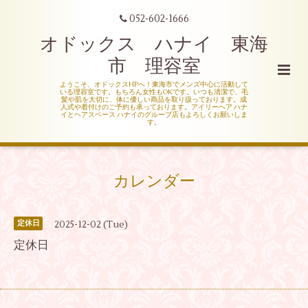
052-602-1666
オドックス ハナイ 東海
市 理容室
ようこそ、オドックスHPへ！東海市でメンズ中心に活動して
いる理容室です。もちろん女性もOKです。いつも清潔で、毛
髪や肌を大切に、体に優しい商品を取り扱っております。成
人式や着付けのご予約も承っております。アイリーヘア ハナ
イとヘアスペース ハナイのグループ店もよろしくお願いしま
す。
カレンダー
2025-12-02 (Tue)
定休日
定休日