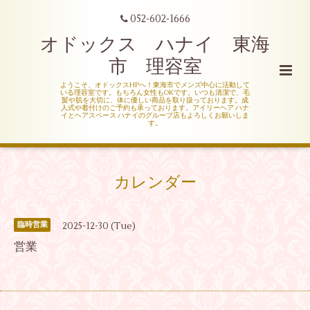
052-602-1666
オドックス ハナイ 東海
市 理容室
ようこそ、オドックスHPへ！東海市でメンズ中心に活動して
いる理容室です。もちろん女性もOKです。いつも清潔で、毛
髪や肌を大切に、体に優しい商品を取り扱っております。成
人式や着付けのご予約も承っております。アイリーヘア ハナ
イとヘアスペース ハナイのグループ店もよろしくお願いしま
す。
カレンダー
2025-12-30 (Tue)
臨時営業
営業