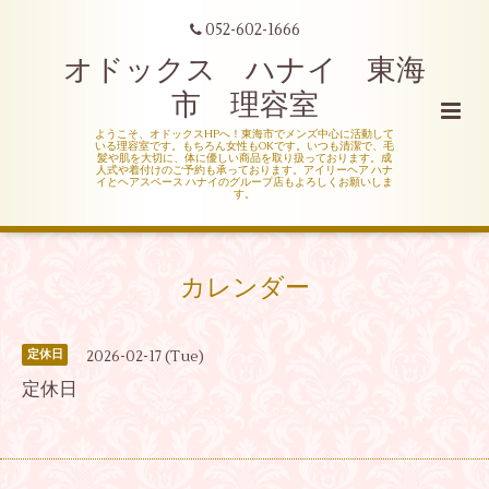
052-602-1666
オドックス ハナイ 東海
市 理容室
ようこそ、オドックスHPへ！東海市でメンズ中心に活動して
いる理容室です。もちろん女性もOKです。いつも清潔で、毛
髪や肌を大切に、体に優しい商品を取り扱っております。成
人式や着付けのご予約も承っております。アイリーヘア ハナ
イとヘアスペース ハナイのグループ店もよろしくお願いしま
す。
カレンダー
2026-02-17 (Tue)
定休日
定休日