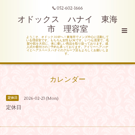
052-602-1666
オドックス ハナイ 東海
市 理容室
ようこそ、オドックスHPへ！東海市でメンズ中心に活動して
いる理容室です。もちろん女性もOKです。いつも清潔で、毛
髪や肌を大切に、体に優しい商品を取り扱っております。成
人式や着付けのご予約も承っております。アイリーヘア ハナ
イとヘアスペース ハナイのグループ店もよろしくお願いしま
す。
カレンダー
2026-02-23 (Mon)
定休日
定休日