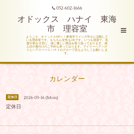
052-602-1666
オドックス ハナイ 東海
市 理容室
ようこそ、オドックスHPへ！東海市でメンズ中心に活動して
いる理容室です。もちろん女性もOKです。いつも清潔で、毛
髪や肌を大切に、体に優しい商品を取り扱っております。成
人式や着付けのご予約も承っております。アイリーヘア ハナ
イとヘアスペース ハナイのグループ店もよろしくお願いしま
す。
カレンダー
2026-03-16 (Mon)
定休日
定休日