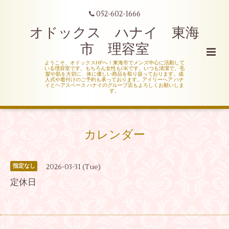
052-602-1666
オドックス ハナイ 東海
市 理容室
ようこそ、オドックスHPへ！東海市でメンズ中心に活動して
いる理容室です。もちろん女性もOKです。いつも清潔で、毛
髪や肌を大切に、体に優しい商品を取り扱っております。成
人式や着付けのご予約も承っております。アイリーヘア ハナ
イとヘアスペース ハナイのグループ店もよろしくお願いしま
す。
カレンダー
2026-03-31 (Tue)
指定なし
定休日