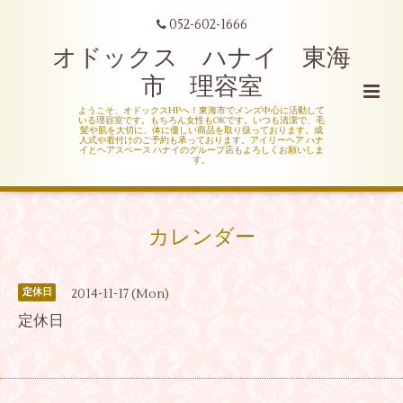
052-602-1666
オドックス ハナイ 東海
市 理容室
ようこそ、オドックスHPへ！東海市でメンズ中心に活動して
いる理容室です。もちろん女性もOKです。いつも清潔で、毛
髪や肌を大切に、体に優しい商品を取り扱っております。成
人式や着付けのご予約も承っております。アイリーヘア ハナ
イとヘアスペース ハナイのグループ店もよろしくお願いしま
す。
カレンダー
2014-11-17 (Mon)
定休日
定休日