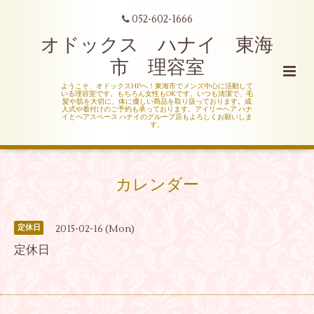
052-602-1666
オドックス ハナイ 東海
市 理容室
ようこそ、オドックスHPへ！東海市でメンズ中心に活動して
いる理容室です。もちろん女性もOKです。いつも清潔で、毛
髪や肌を大切に、体に優しい商品を取り扱っております。成
人式や着付けのご予約も承っております。アイリーヘア ハナ
イとヘアスペース ハナイのグループ店もよろしくお願いしま
す。
カレンダー
2015-02-16 (Mon)
定休日
定休日