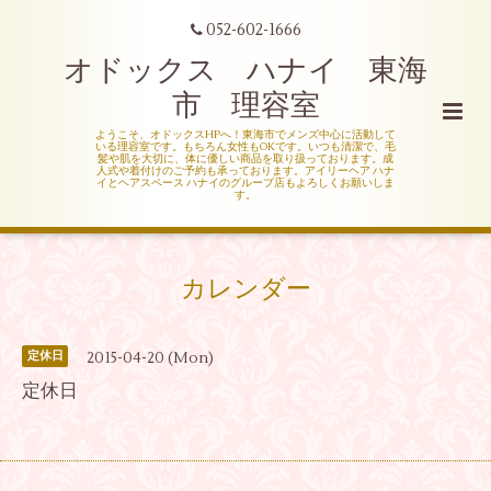
052-602-1666
オドックス ハナイ 東海
市 理容室
ようこそ、オドックスHPへ！東海市でメンズ中心に活動して
いる理容室です。もちろん女性もOKです。いつも清潔で、毛
髪や肌を大切に、体に優しい商品を取り扱っております。成
人式や着付けのご予約も承っております。アイリーヘア ハナ
イとヘアスペース ハナイのグループ店もよろしくお願いしま
す。
カレンダー
2015-04-20 (Mon)
定休日
定休日