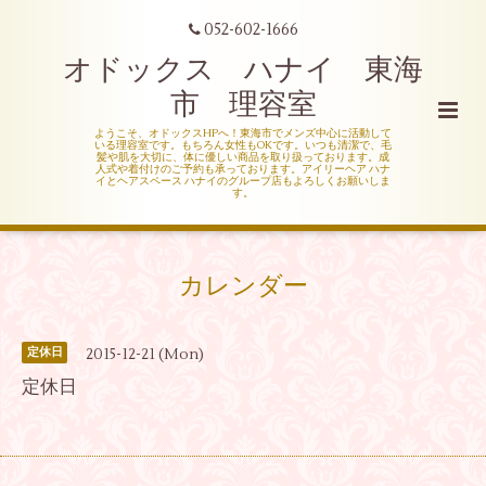
052-602-1666
オドックス ハナイ 東海
市 理容室
ようこそ、オドックスHPへ！東海市でメンズ中心に活動して
いる理容室です。もちろん女性もOKです。いつも清潔で、毛
髪や肌を大切に、体に優しい商品を取り扱っております。成
人式や着付けのご予約も承っております。アイリーヘア ハナ
イとヘアスペース ハナイのグループ店もよろしくお願いしま
す。
カレンダー
2015-12-21 (Mon)
定休日
定休日