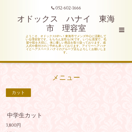
052-602-1666
オドックス ハナイ 東海
市 理容室
ようこそ、オドックスHPへ！東海市でメンズ中心に活動して
いる理容室です。もちろん女性もOKです。いつも清潔で、毛
髪や肌を大切に、体に優しい商品を取り扱っております。成
人式や着付けのご予約も承っております。アイリーヘア ハナ
イとヘアスペース ハナイのグループ店もよろしくお願いしま
す。
メニュー
カット
中学生カット
3,800円