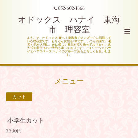
052-602-1666
オドックス ハナイ 東海
市 理容室
ようこそ、オドックスHPへ！東海市でメンズ中心に活動して
いる理容室です。もちろん女性もOKです。いつも清潔で、毛
髪や肌を大切に、体に優しい商品を取り扱っております。成
人式や着付けのご予約も承っております。アイリーヘア ハナ
イとヘアスペース ハナイのグループ店もよろしくお願いしま
す。
メニュー
カット
小学生カット
3,300円