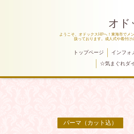
オド
ようこそ、オドックスHPへ！東海市でメ
扱っております。成人式や着付け
トップページ
インフォ
☆気まぐれダ
パーマ（カット込）