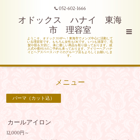
052-602-1666
オドックス ハナイ 東海
市 理容室
ようこそ、オドックスHPへ！東海市でメンズ中心に活動して
いる理容室です。もちろん女性もOKです。いつも清潔で、毛
髪や肌を大切に、体に優しい商品を取り扱っております。成
人式や着付けのご予約も承っております。アイリーヘア ハナ
イとヘアスペース ハナイのグループ店もよろしくお願いしま
す。
メニュー
パーマ（カット込）
カールアイロン
12,000円～