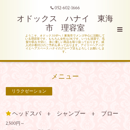
052-602-1666
オドックス ハナイ 東海
市 理容室
ようこそ、オドックスHPへ！東海市でメンズ中心に活動して
いる理容室です。もちろん女性もOKです。いつも清潔で、毛
髪や肌を大切に、体に優しい商品を取り扱っております。成
人式や着付けのご予約も承っております。アイリーヘア ハナ
イとヘアスペース ハナイのグループ店もよろしくお願いしま
す。
メニュー
リラクゼーション
ヘッドスパ + シャンプー + ブロー
2,500円～