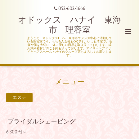
052-602-1666
オドックス ハナイ 東海
市 理容室
ようこそ、オドックスHPへ！東海市でメンズ中心に活動して
いる理容室です。もちろん女性もOKです。いつも清潔で、毛
髪や肌を大切に、体に優しい商品を取り扱っております。成
人式や着付けのご予約も承っております。アイリーヘア ハナ
イとヘアスペース ハナイのグループ店もよろしくお願いしま
す。
メニュー
エステ
ブライダルシェービング
6,300円～