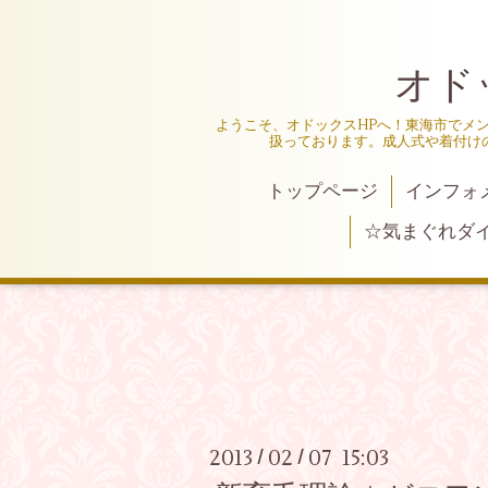
オド
ようこそ、オドックスHPへ！東海市でメ
扱っております。成人式や着付け
トップページ
インフォ
☆気まぐれダ
2013
02
07 15:03
/
/