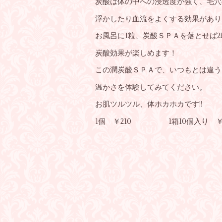
炭酸は体の中への浸透度が強く、毛穴
浮かしたり血流をよくする効果があり
お風呂に1粒、炭酸ＳＰＡを落とせば2
炭酸効果が楽しめます！
この潤炭酸ＳＰＡで、いつもとは違う
温かさを体験してみてください。
お肌ツルツル、体ホカホカです!!
1個 ￥210 1箱10個入り ￥1,