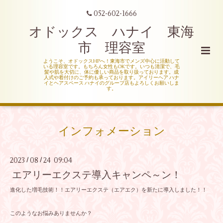
052-602-1666
オドックス ハナイ 東海
市 理容室
ようこそ、オドックスHPへ！東海市でメンズ中心に活動して
いる理容室です。もちろん女性もOKです。いつも清潔で、毛
髪や肌を大切に、体に優しい商品を取り扱っております。成
人式や着付けのご予約も承っております。アイリーヘア ハナ
イとヘアスペース ハナイのグループ店もよろしくお願いしま
す。
インフォメーション
2023
08
24 09:04
/
/
エアリーエクステ導入キャンペ～ン！
進化した増毛技術！！エアリーエクステ（エアエク）を新たに導入しました！！
このようなお悩みありませんか？