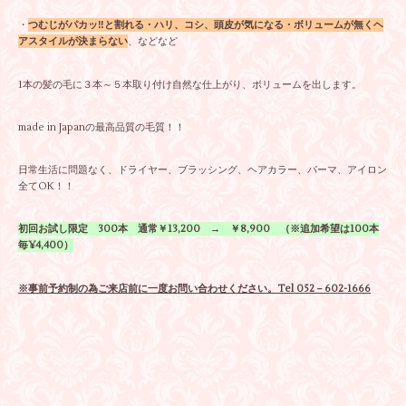
・
つむじがパカッ‼と割れる・ハリ、コシ、頭皮が気になる・ボリュームが無くヘ
アスタイルが決まらない
、などなど
1本の髪の毛に３本～５本取り付け自然な仕上がり、ボリュームを出します。
made in Japanの最高品質の毛質！！
日常生活に問題なく、ドライヤー、ブラッシング、ヘアカラー、パーマ、アイロン
全てOK！！
初回お試し限定 300本 通常￥13,200 → ￥8,900 （※追加希望は100本
毎¥4,400）
※事前予約制の為ご来店前に一度お問い合わせください。Tel 052－602-1666