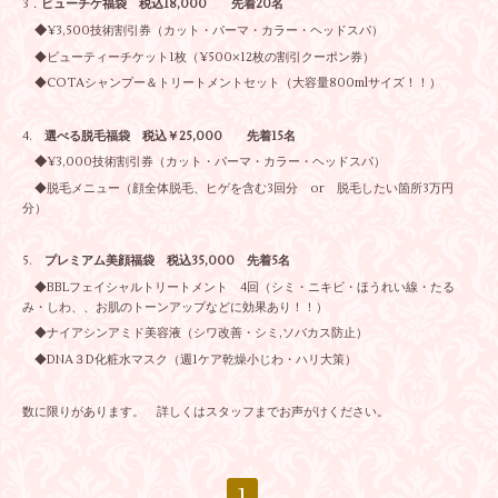
3．
ビューチケ福袋 税込18,000 先着20名
◆
¥3,500技術割引券（カット・パーマ・カラー・ヘッドスパ）
◆ビューティーチケット1枚（¥500×12枚の割引クーポン券）
◆COTAシャンプー＆トリートメントセット（大容量800mlサイズ！！）
4.
選べる脱毛福袋 税込￥25,000 先着15名
◆
¥3,000技術割引券（カット・パーマ・カラー・ヘッドスパ）
◆脱毛メニュー（顔全体脱毛、ヒゲを含む3回分 or 脱毛したい箇所3万円
分）
5.
プレミアム美顔福袋 税込35,000 先着5名
◆BBLフェイシャルトリートメント 4回（シミ・ニキビ・ほうれい線・たる
み・しわ、、お肌のトーンアップなどに効果あり！！）
◆ナイアシンアミド美容液（シワ改善・シミ,ソバカス防止）
◆DNA３D化粧水マスク（週1ケア乾燥小じわ・ハリ大策）
数に限りがあります。 詳しくはスタッフまでお声がけください。