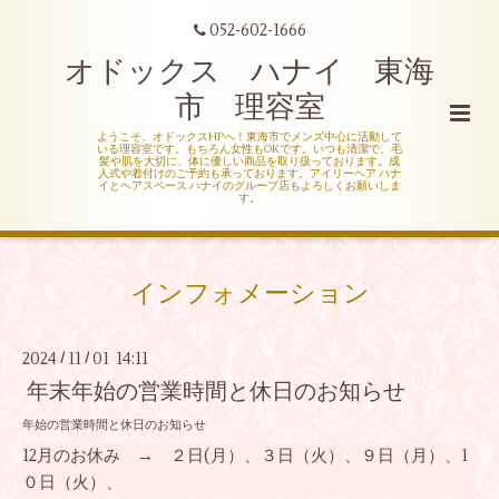
052-602-1666
オドックス ハナイ 東海
市 理容室
ようこそ、オドックスHPへ！東海市でメンズ中心に活動して
いる理容室です。もちろん女性もOKです。いつも清潔で、毛
髪や肌を大切に、体に優しい商品を取り扱っております。成
人式や着付けのご予約も承っております。アイリーヘア ハナ
イとヘアスペース ハナイのグループ店もよろしくお願いしま
す。
インフォメーション
2024
11
01 14:11
/
/
年末年始の営業時間と休日のお知らせ
年始の営業時間と休日のお知らせ
12月のお休み → ２
日(月）、３日（火）、９日（月）、1
０日（火）、