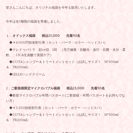
皆さんこんにちは、オリジナル福袋を今年も販売いたします。
今年は全5種類の福袋を準備しました。
１．
オドックス福袋 税込13,000 先着30名
◆￥4,000円技術割引券（カット・パーマ・カラー・ヘッドスパ）
◆クレドゥパトラ 顔or頭 1回 （毛穴修復・抗酸化・血行・抗菌・水分・柔
軟、、CICA生炭酸で美肌ケア）
◆COTAシャンプー＆トリートメントセット（お試しサイズ！ SP300ml
＆ TR200ml）
◆LELLDハンドクリーム
2．
ご新規様限定マイクロバブル福袋 税込13,000 先着30名
◆
新規マイクロバブル年間パスポート(ご新規様・年間パスポートをお持ちでな
い方）
◆￥3,500技術割引券（カット・パーマ・カラー・ヘッドスパ）
◆COTAシャンプー＆トリートメントセット（お試しサイズ！ SP300ml
＆ TR200ml）