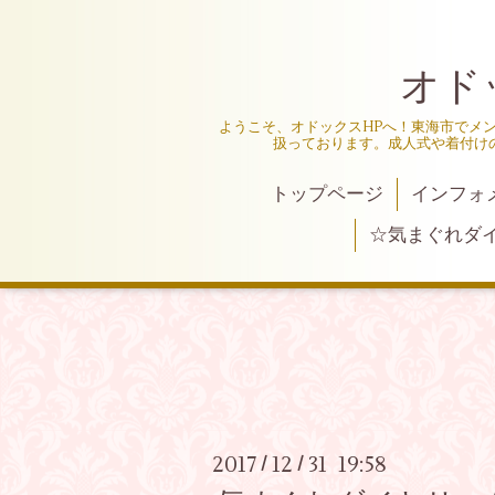
オド
ようこそ、オドックスHPへ！東海市でメ
扱っております。成人式や着付け
トップページ
インフォ
☆気まぐれダ
2017
12
31 19:58
/
/