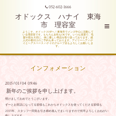
052-602-1666
オドックス ハナイ 東海
市 理容室
ようこそ、オドックスHPへ！東海市でメンズ中心に活動して
いる理容室です。もちろん女性もOKです。いつも清潔で、毛
髪や肌を大切に、体に優しい商品を取り扱っております。成
人式や着付けのご予約も承っております。アイリーヘア ハナ
イとヘアスペース ハナイのグループ店もよろしくお願いしま
す。
インフォメーション
2015
01
04 09:46
/
/
新年のご挨拶を申し上げます。
明けましておめでとうございます。
ずーとお世話になってる皆様もこれからオドックスを使ってくださる皆様も
2015年、スタッフ一同気を引き締め進んでまいりますので何卒よろしくおねがい
申し上げます。