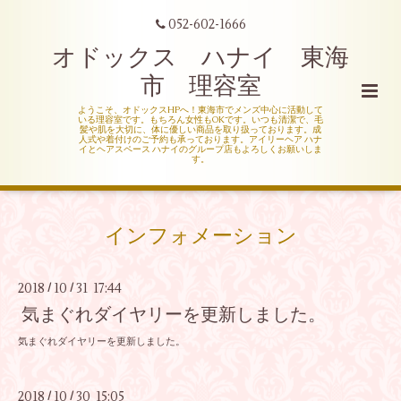
052-602-1666
オドックス ハナイ 東海
市 理容室
ようこそ、オドックスHPへ！東海市でメンズ中心に活動して
いる理容室です。もちろん女性もOKです。いつも清潔で、毛
髪や肌を大切に、体に優しい商品を取り扱っております。成
人式や着付けのご予約も承っております。アイリーヘア ハナ
イとヘアスペース ハナイのグループ店もよろしくお願いしま
す。
インフォメーション
2018
10
31 17:44
/
/
気まぐれダイヤリーを更新しました。
気まぐれダイヤリーを更新しました。
2018
10
30 15:05
/
/