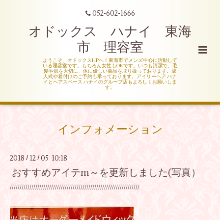
052-602-1666
オドックス ハナイ 東海
市 理容室
ようこそ、オドックスHPへ！東海市でメンズ中心に活動して
いる理容室です。もちろん女性もOKです。いつも清潔で、毛
髪や肌を大切に、体に優しい商品を取り扱っております。成
人式や着付けのご予約も承っております。アイリーヘア ハナ
イとヘアスペース ハナイのグループ店もよろしくお願いしま
す。
インフォメーション
2018
12
05 10:18
/
/
おすすめアイテm～を更新しました(写真）
//////////////////////////////////////////////////////////////////