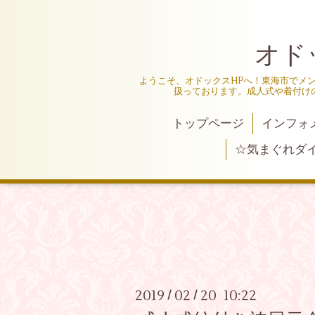
オド
ようこそ、オドックスHPへ！東海市でメ
扱っております。成人式や着付け
トップページ
インフォ
☆気まぐれダ
2019
02
20 10:22
/
/