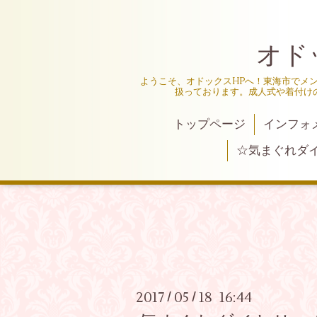
オド
ようこそ、オドックスHPへ！東海市でメ
扱っております。成人式や着付け
トップページ
インフォ
☆気まぐれダ
2017
05
18 16:44
/
/