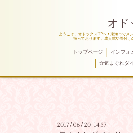
オド
ようこそ、オドックスHPへ！東海市でメ
扱っております。成人式や着付け
トップページ
インフォ
☆気まぐれダ
2017
06
20 14:37
/
/