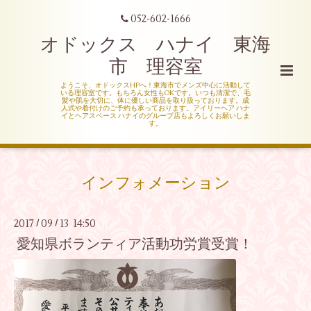
052-602-1666
オドックス ハナイ 東海
市 理容室
ようこそ、オドックスHPへ！東海市でメンズ中心に活動して
いる理容室です。もちろん女性もOKです。いつも清潔で、毛
髪や肌を大切に、体に優しい商品を取り扱っております。成
人式や着付けのご予約も承っております。アイリーヘア ハナ
イとヘアスペース ハナイのグループ店もよろしくお願いしま
す。
インフォメーション
2017
09
13 14:50
/
/
愛知県ボランティア活動功労賞受賞！