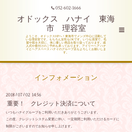
052-602-1666
オドックス ハナイ 東海
市 理容室
ようこそ、オドックスHPへ！東海市でメンズ中心に活動して
いる理容室です。もちろん女性もOKです。いつも清潔で、毛
髪や肌を大切に、体に優しい商品を取り扱っております。成
人式や着付けのご予約も承っております。アイリーヘア ハナ
イとヘアスペース ハナイのグループ店もよろしくお願いしま
す。
インフォメーション
2018
07
02 14:56
/
/
重要！ クレジット決済について
いつもハナイグループをご利用いただきありがとうございます。
この度、クレジットシステム変更に伴い、一定期間ご利用いただけるカードに
制限がございますのでお知らせ申し上げます。