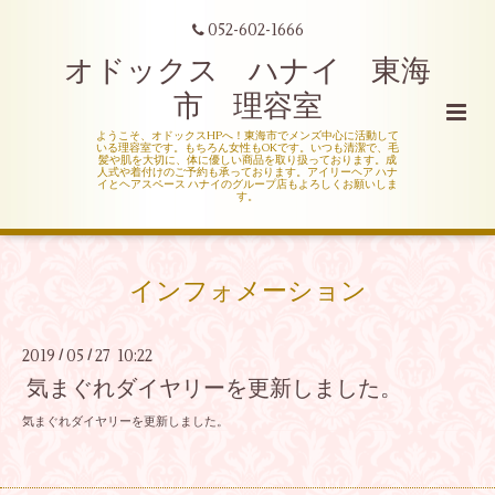
052-602-1666
オドックス ハナイ 東海
市 理容室
ようこそ、オドックスHPへ！東海市でメンズ中心に活動して
いる理容室です。もちろん女性もOKです。いつも清潔で、毛
髪や肌を大切に、体に優しい商品を取り扱っております。成
人式や着付けのご予約も承っております。アイリーヘア ハナ
イとヘアスペース ハナイのグループ店もよろしくお願いしま
す。
インフォメーション
2019
05
27 10:22
/
/
気まぐれダイヤリーを更新しました。
気まぐれダイヤリーを更新しました。