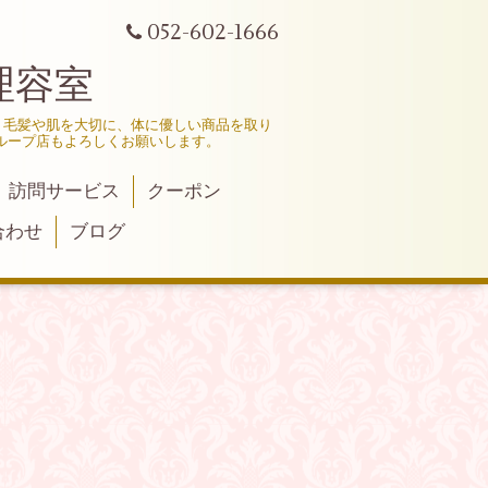
052-602-1666
理容室
、毛髪や肌を大切に、体に優しい商品を取り
ループ店もよろしくお願いします。
訪問サービス
クーポン
合わせ
ブログ