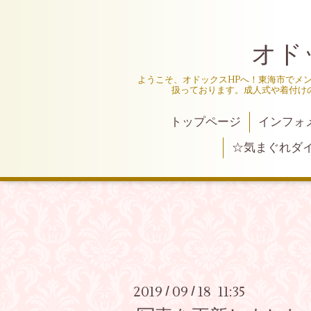
オド
ようこそ、オドックスHPへ！東海市でメ
扱っております。成人式や着付け
トップページ
インフォ
☆気まぐれダ
2019
09
18 11:35
/
/