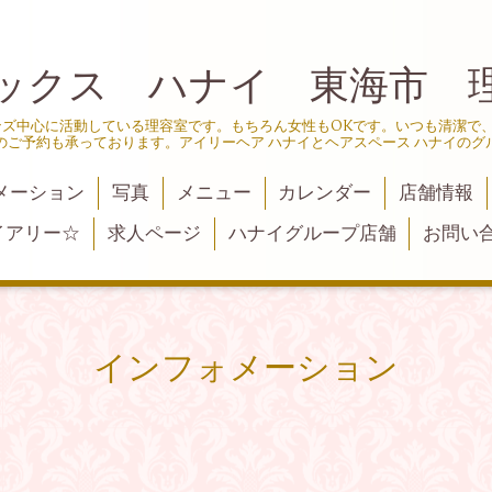
ックス ハナイ 東海市 
ンズ中心に活動している理容室です。もちろん女性もOKです。いつも清潔で
のご予約も承っております。アイリーヘア ハナイとヘアスペース ハナイのグ
メーション
写真
メニュー
カレンダー
店舗情報
イアリー☆
求人ページ
ハナイグループ店舗
お問い
インフォメーション