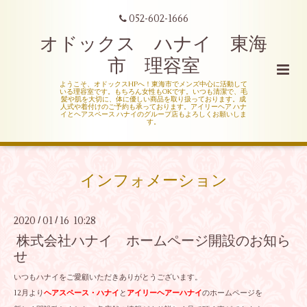
052-602-1666
オドックス ハナイ 東海
市 理容室
ようこそ、オドックスHPへ！東海市でメンズ中心に活動して
いる理容室です。もちろん女性もOKです。いつも清潔で、毛
髪や肌を大切に、体に優しい商品を取り扱っております。成
人式や着付けのご予約も承っております。アイリーヘア ハナ
イとヘアスペース ハナイのグループ店もよろしくお願いしま
す。
インフォメーション
2020
01
16 10:28
/
/
株式会社ハナイ ホームページ開設のお知ら
せ
いつもハナイをご愛顧いただきありがとうございます。
12月より
ヘアスペース・ハナイ
と
アイリーヘアーハナイ
のホームページを