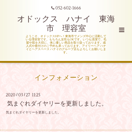
052-602-1666
オドックス ハナイ 東海
市 理容室
ようこそ、オドックスHPへ！東海市でメンズ中心に活動して
いる理容室です。もちろん女性もOKです。いつも清潔で、毛
髪や肌を大切に、体に優しい商品を取り扱っております。成
人式や着付けのご予約も承っております。アイリーヘア ハナ
イとヘアスペース ハナイのグループ店もよろしくお願いしま
す。
インフォメーション
2020
03
27 11:25
/
/
気まぐれダイヤリーを更新しました。
気まぐれダイヤリーを更新しました。