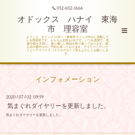
052-602-1666
オドックス ハナイ 東海
市 理容室
ようこそ、オドックスHPへ！東海市でメンズ中心に活動して
いる理容室です。もちろん女性もOKです。いつも清潔で、毛
髪や肌を大切に、体に優しい商品を取り扱っております。成
人式や着付けのご予約も承っております。アイリーヘア ハナ
イとヘアスペース ハナイのグループ店もよろしくお願いしま
す。
インフォメーション
2020
07
02 09:59
/
/
気まぐれダイヤリーを更新しました。
気まぐれダイヤリーを更新しました。