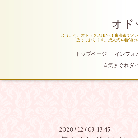
オド
ようこそ、オドックスHPへ！東海市でメ
扱っております。成人式や着付け
トップページ
インフォ
☆気まぐれダ
2020
12
03 13:45
/
/