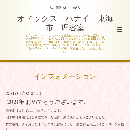
052-602-1666
オドックス ハナイ 東海
市 理容室
ようこそ、オドックスHPへ！東海市でメンズ中心に活動して
いる理容室です。もちろん女性もOKです。いつも清潔で、毛
髪や肌を大切に、体に優しい商品を取り扱っております。成
人式や着付けのご予約も承っております。アイリーヘア ハナ
イとヘアスペース ハナイのグループ店もよろしくお願いしま
す。
インフォメーション
2021
01
02 08:50
/
/
2021年 おめでとうございます。
新年あけましておめでとうございます。
旧年中は格別なお引き立てをいただき、誠にありがとうございました。
株式会社ハナイおよびオドックスは皆様により一層ご満足いただけるサロンを目指
し