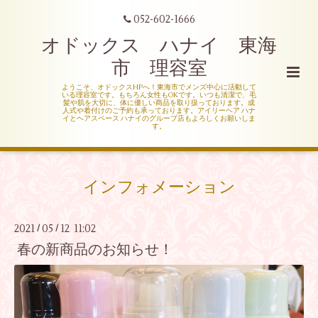
052-602-1666
オドックス ハナイ 東海
市 理容室
ようこそ、オドックスHPへ！東海市でメンズ中心に活動して
いる理容室です。もちろん女性もOKです。いつも清潔で、毛
髪や肌を大切に、体に優しい商品を取り扱っております。成
人式や着付けのご予約も承っております。アイリーヘア ハナ
イとヘアスペース ハナイのグループ店もよろしくお願いしま
す。
インフォメーション
2021
05
12 11:02
/
/
春の新商品のお知らせ！