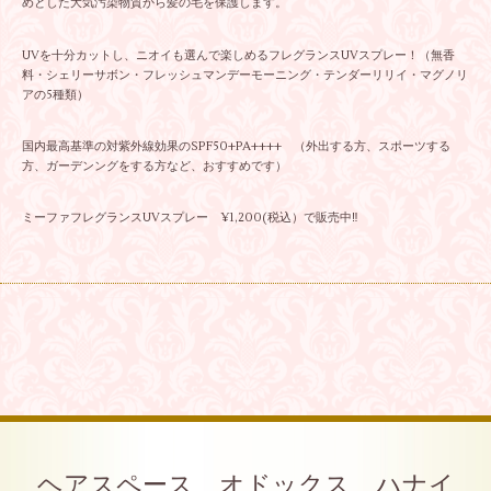
めとした大気汚染物質から髪の毛を保護します。
UVを十分カットし、ニオイも選んで楽しめるフレグランスUVスプレー！（無香
料・シェリーサボン・フレッシュマンデーモーニング・テンダーリリイ・マグノリ
アの5種類）
国内最高基準の対紫外線効果のSPF50+PA++++ （外出する方、スポーツする
方、ガーデンングをする方など、おすすめです）
ミーファフレグランスUVスプレー ¥1,200(税込）で販売中‼
ヘアスペース オドックス ハナイ