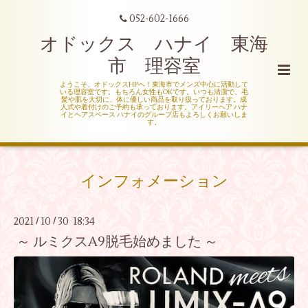
052-602-1666
オドックス ハナイ 東海
市 理容室
ようこそ、オドックスHPへ！東海市でメンズ中心に活動して
いる理容室です。もちろん女性もOKです。いつも清潔で、毛
髪や肌を大切に、体に優しい商品を取り扱っております。成
人式や着付けのご予約も承っております。アイリーヘア ハナ
イとヘアスペース ハナイのグループ店もよろしくお願いしま
す。
インフォメーション
2021
10
30 18:34
/
/
～ ルミクスA9脱毛始めました ～